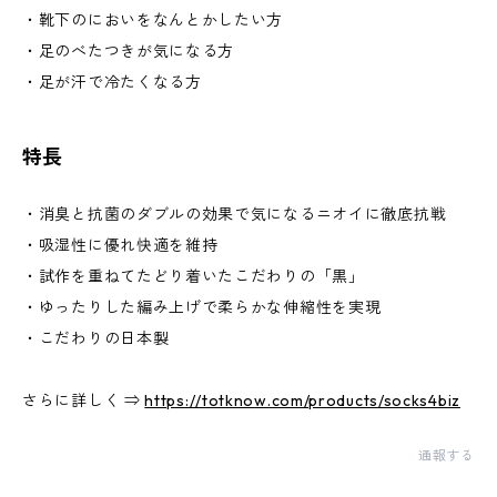
・靴下のにおいをなんとかしたい方
・足のべたつきが気になる方
・足が汗で冷たくなる方
特長
・消臭と抗菌のダブルの効果で気になるニオイに徹底抗戦
・吸湿性に優れ快適を維持
・試作を重ねてたどり着いたこだわりの「黒」
・ゆったりした編み上げで柔らかな伸縮性を実現
・こだわりの日本製
さらに詳しく ⇒
https://totknow.com/products/socks4biz
通報する