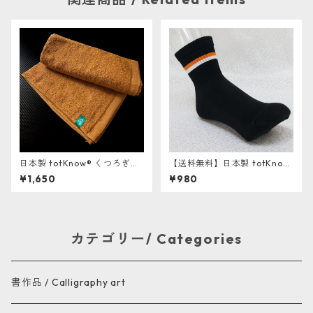
日本製 totKnow® くつろぎタ
【送料無料】日本製 totKnow
オル《毎日をもっと清潔に、
® スポーツ靴下 2足組《消臭と
¥1,650
¥980
もっとやさしく。》
吸汗を徹底追及》
カテゴリー/ Categories
書作品 / Calligraphy art